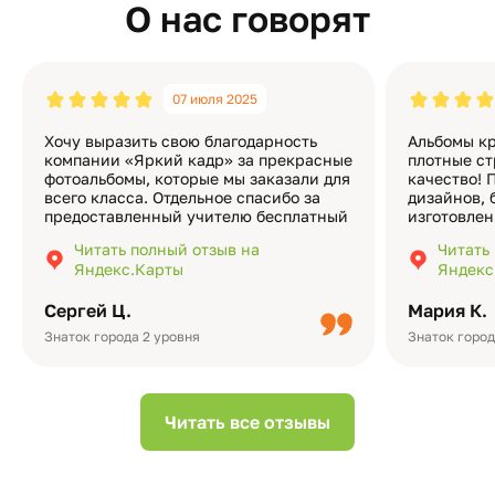
О нас говорят
07 июля 2025
Хочу выразить свою благодарность
Альбомы кр
компании «Яркий кадр» за прекрасные
плотные ст
фотоальбомы, которые мы заказали для
качество! 
всего класса. Отдельное спасибо за
дизайнов, 
предоставленный учителю бесплатный
изготовлен
экземпляр — это очень приятно и
различные
Читать полный отзыв на
Читать
подчёркивает значимость события.
оформлени
Яндекс.Карты
Яндекс
Качество альбомов на высшем уровне:
добавить 
плотная бумага, красивый дизайн….
смотреть ч
Сергей Ц.
Мария К.
видео с де
Небольшо
Знаток города 2 уровня
Знаток город
Читать все отзывы