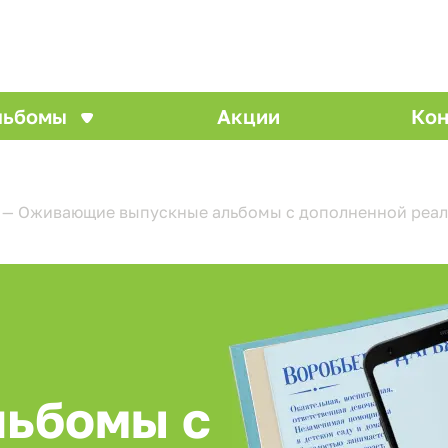
льбомы
Акции
Кон
—
Оживающие выпускные альбомы с дополненной реал
льбомы с