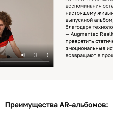
воспоминания оста
настоящему живым
выпускной альбом
благодаря технол
— Augmented Reali
превратить статич
эмоциональные ис
возвращают в про
Преимущества AR-альбомов: