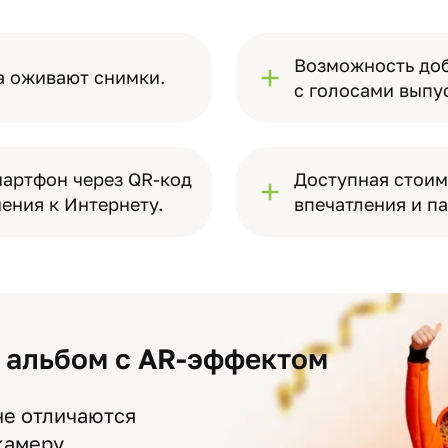
Возможность доб
а оживают снимки.
с голосами выпу
мартфон через QR-код
Доступная стоим
ения к Интернету.
впечатления и п
т альбом с AR-эффектом
не отличаются
 камеру