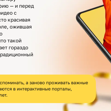
фию — и перед
видео с
сто красивая
оле, ожившая
о
что такой
ает гораздо
традиционный
вспоминать, а заново проживать важные
аются в интерактивные порталы,
ет.