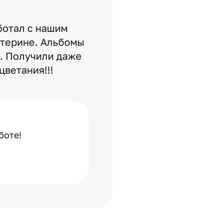
ботал с нашим
атерине. Альбомы
м. Получили даже
цветания!!!
боте!