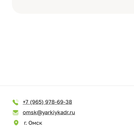
+7 (965) 978-69-38
omsk@yarkiykadr.ru
г. Омск