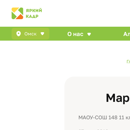
О нас
А
Омск
Г
Мар
МАОУ-СОШ 148 11 к