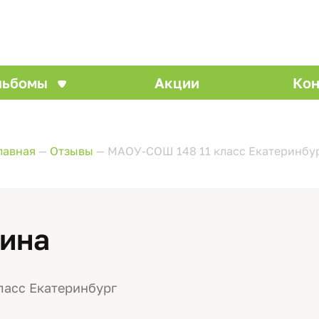
льбомы
Акции
Кон
лавная
—
Отзывы
—
МАОУ-СОШ 148 11 класс Екатеринбу
ина
ласс Екатеринбург