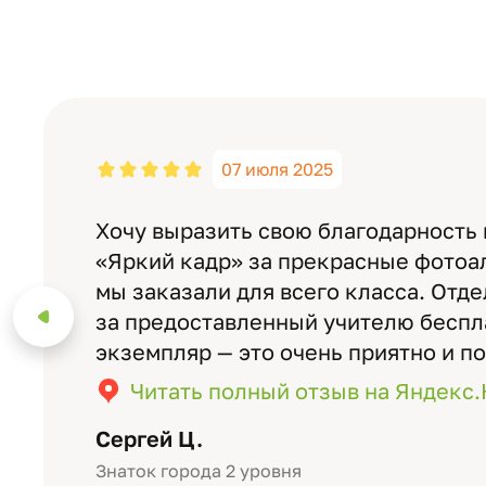
07 июля 2025
Хочу выразить свою благодарность
«Яркий кадр» за прекрасные фотоа
мы заказали для всего класса. Отд
за предоставленный учителю бесп
экземпляр — это очень приятно и п
значимость события. Качество аль
Читать полный отзыв на Яндекс
уровне: плотная бумага, красивый 
Сергей Ц.
Знаток города 2 уровня