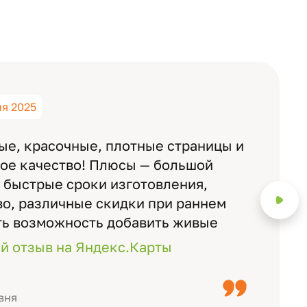
ня 2025
ые, красочные, плотные страницы и
ное качество! Плюсы — большой
 быстрые сроки изготовления,
о, различные скидки при раннем
ть возможность добавить живые
ожно смотреть через телефон
й отзыв на Яндекс.Карты
с детьми, воспитателями).
вня