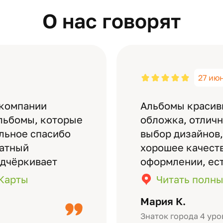
О нас говорят
27 ию
 компании
Альбомы красив
льбомы, которые
обложка, отлич
ельное спасибо
выбор дизайнов,
латный
хорошее качеств
одчёркивает
оформлении, ес
бомов на высшем
кадры (потом м
.Карты
Читать полны
дизайн….
короткое видео 
Мария К.
Небольшой…
Знаток города 4 уро