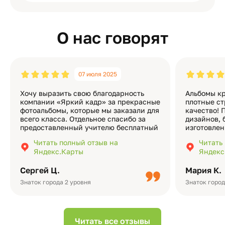
О нас говорят
07 июля 2025
Хочу выразить свою благодарность
Альбомы кр
компании «Яркий кадр» за прекрасные
плотные ст
фотоальбомы, которые мы заказали для
качество! 
всего класса. Отдельное спасибо за
дизайнов, 
предоставленный учителю бесплатный
изготовлен
экземпляр — это очень приятно и
различные
Читать полный отзыв на
Читать
подчёркивает значимость события.
оформлени
Яндекс.Карты
Яндекс
Качество альбомов на высшем уровне:
добавить 
плотная бумага, красивый дизайн….
смотреть ч
Сергей Ц.
Мария К.
видео с де
Небольшо
Знаток города 2 уровня
Знаток город
Читать все отзывы