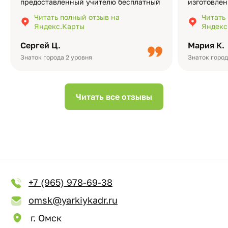
предоставленный учителю бесплатный
изготовлен
экземпляр — это очень приятно и
различные
Читать полный отзыв на
Читать
подчёркивает значимость события.
оформлени
Яндекс.Карты
Яндекс
Качество альбомов на высшем уровне:
добавить 
плотная бумага, красивый дизайн….
смотреть ч
Сергей Ц.
Мария К.
видео с де
Небольшо
Знаток города 2 уровня
Знаток город
Читать все отзывы
+7 (965) 978-69-38
omsk@yarkiykadr.ru
г. Омск