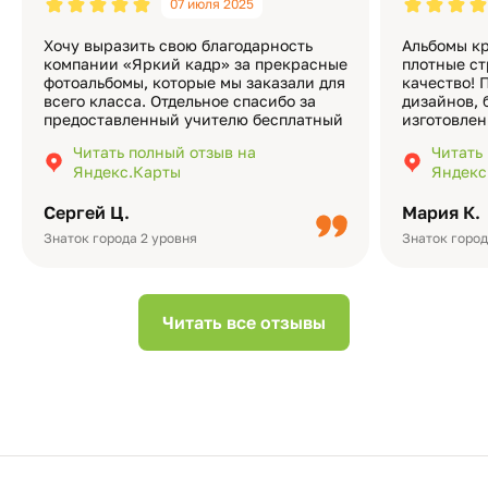
07 июля 2025
Хочу выразить свою благодарность
Альбомы кр
компании «Яркий кадр» за прекрасные
плотные ст
фотоальбомы, которые мы заказали для
качество! 
всего класса. Отдельное спасибо за
дизайнов, 
предоставленный учителю бесплатный
изготовлен
экземпляр — это очень приятно и
различные
Читать полный отзыв на
Читать
подчёркивает значимость события.
оформлени
Яндекс.Карты
Яндекс
Качество альбомов на высшем уровне:
добавить 
плотная бумага, красивый дизайн….
смотреть ч
Сергей Ц.
Мария К.
видео с де
Небольшо
Знаток города 2 уровня
Знаток город
Читать все отзывы